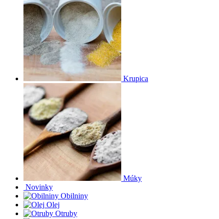
Krupica
Múky
Novinky
Obilniny
Olej
Otruby