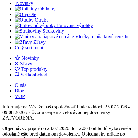
Novinky
Obilniny
Olej
Otruby
Pufované výrobky
Strukoviny
Vločky a raňajkové cereálie
Zľavy
Celý sortiment
Novinky
Zľavy
Top produkty
Veľkoobchod
O nás
Blog
VOP
Informujeme Vás, že naša spoločnosť bude v dňoch 25.07.2026 -
09.08.2026 z dôvodu čerpania celozávodnej dovolenky
ZATVORENÁ.
Objednávky prijaté do 23.07.2026 do 12:00 hod budú vybavené a
odoslané ešte pred dátumom dovolenky. Objednávky prijaté po