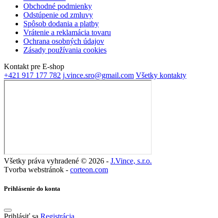
Obchodné podmienky
Odstúpenie od zmluvy
Spôsob dodania a platby
Vrátenie a reklamácia tovaru
Ochrana osobných údajov
Zásady používania cookies
Kontakt pre E-shop
+421 917 177 782‬‬
j.vince.sro@gmail.com
Všetky kontakty
Všetky práva vyhradené © 2026 -
J.Vince, s.r.o.
Tvorba webstránok -
corteon.com
Prihlásenie do konta
Prihlásiť sa
Registrácia