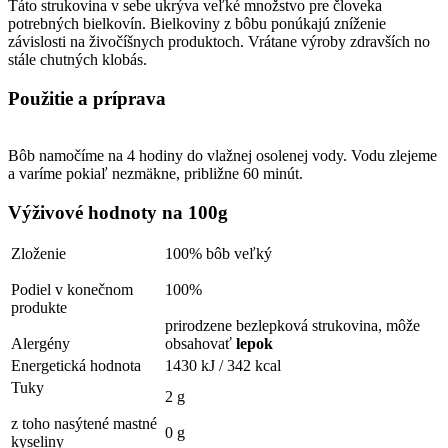
Táto strukovina v sebe ukrýva veľké množstvo pre človeka
potrebných bielkovín. Bielkoviny z bôbu ponúkajú zníženie
závislosti na živočíšnych produktoch. Vrátane výroby zdravších no
stále chutných klobás.
Použitie a príprava
Bôb namočíme na 4 hodiny do vlažnej osolenej vody. Vodu zlejeme
a varíme pokiaľ nezmäkne, približne 60 minút.
Výživové hodnoty na 100g
Zloženie
100% bôb veľký
Podiel v konečnom
100%
produkte
prirodzene bezlepková strukovina, môže
Alergény
obsahovať
lepok
Energetická hodnota
1430 kJ / 342 kcal
Tuky
2 g
z toho nasýtené mastné
0 g
kyseliny