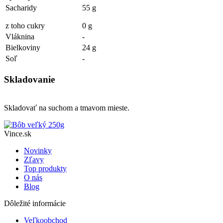
Sacharidy
55 g
z toho cukry
0 g
Vláknina
-
Bielkoviny
24 g
Soľ
-
Skladovanie
Skladovať na suchom a tmavom mieste.
Vince.sk
Novinky
Zľavy
Top produkty
O nás
Blog
Dôležité informácie
Veľkoobchod